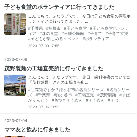
子ども食堂のボランティアに行ってきました
こんにちは、ふなラブです。 今日は子ども食堂の調理ボ
ランティアに行ってきました。…
#
千葉県
#
船橋市
#
子ども食堂
#
子ども食堂ボランテ
ィア
#
森の食堂
#
三咲公民館
#
子育て
#
子育て支援
#
子どもが楽しめるイベント
#
ボランティア
2023-07-09 17:55
2023
-
07
-
06
茂野製麺の工場直売所に行ってきました
こんばんは、ふなラブです。 先日、歯科治療のついでに
「茂野製麺」さんの工場直売所…
#
ご存知ですか？鎌ヶ谷市の名店シリーズ
#
名店シリー
ズ
#
千葉県
#
鎌ヶ谷市
#
工場直売
#
茂野製麺
#
そば
かりんとう
#
色つきそうめん
#
そうめん
#
そば
2023-07-06 18:52
2023
-
07
-
04
ママ友と飲みに行きました