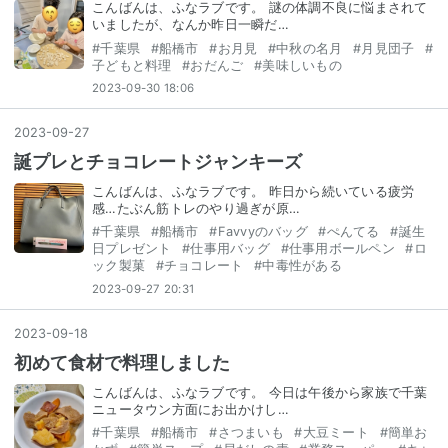
こんばんは、ふなラブです。 謎の体調不良に悩まされて
いましたが、なんか昨日一瞬だ…
#
千葉県
#
船橋市
#
お月見
#
中秋の名月
#
月見団子
#
子どもと料理
#
おだんご
#
美味しいもの
2023-09-30 18:06
2023
-
09
-
27
誕プレとチョコレートジャンキーズ
こんばんは、ふなラブです。 昨日から続いている疲労
感…たぶん筋トレのやり過ぎが原…
#
千葉県
#
船橋市
#
Favvyのバッグ
#
ぺんてる
#
誕生
日プレゼント
#
仕事用バッグ
#
仕事用ボールペン
#
ロ
ック製菓
#
チョコレート
#
中毒性がある
2023-09-27 20:31
2023
-
09
-
18
初めて食材で料理しました
こんばんは、ふなラブです。 今日は午後から家族で千葉
ニュータウン方面にお出かけし…
#
千葉県
#
船橋市
#
さつまいも
#
大豆ミート
#
簡単お