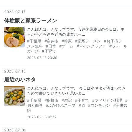
2023
-
07
-
17
体験版と家系ラーメン
こんばんは、ふなラブです。 3連休最終日の今日は、主
人が子ども達を近所の児童ホー…
#
千葉県
#
白井市
#
吟家
#
家系ラーメン
#
お子様ラー
メン無料
#
日常
#
ゲーム
#
マインクラフト
#
フォール
ガイズ
#
子育て
2023-07-17 20:30
2023
-
07
-
13
最近の小ネタ
こんにちは、ふなラブです。 今日は小ネタが溜まってき
たので書いていきたいと思いま…
#
千葉県
#
船橋市
#
雑記
#
子育て
#
フィリピン料理
#
個人面談
#
ふかひれスープ
#
猫
#
マンチカン
#
子供の
絵
2023-07-13 16:52
2023
-
07
-
09