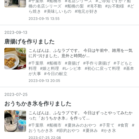
#
千葉県
#
船橋市
#
名店シリーズ
#
ご存知ですか？船
橋の名店シリーズ
#
船橋の梨
#
滝不動
#
お不動様
#
ど
ら焼き
#
美味しいもの
#
地元が好き
2023-09-15 13:55
2023
-
09
-
13
唐揚げを作りました
こんばんは、ふなラブです。 今日は午前中、雑用を一気
に片づけました。意外と時間が…
#
千葉県
#
船橋市
#
唐揚げ
#
手作り唐揚げ
#
子どもと
料理
#
娘と料理
#
レシピ本
#
初心に戻って料理
#
基本
が大事
#
今日の献立
2023-09-13 20:05
2023
-
07
-
25
おうちかき氷を作りました
こんばんは、ふなラブです。 今日はずっとやってみたか
った「おうちかき氷」を作って…
#
千葉県
#
船橋市
#
夏休みのおやつ
#
子育て
#
食育
#
おうちかき氷
#
節約おやつ
#
夏休み
#
かき氷
2023-07-25 22:08