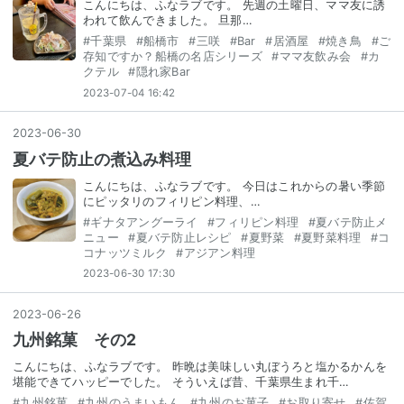
こんにちは、ふなラブです。 先週の土曜日、ママ友に誘
われて飲んできました。 旦那…
#
千葉県
#
船橋市
#
三咲
#
Bar
#
居酒屋
#
焼き鳥
#
ご
存知ですか？船橋の名店シリーズ
#
ママ友飲み会
#
カ
クテル
#
隠れ家Bar
2023-07-04 16:42
2023
-
06
-
30
夏バテ防止の煮込み料理
こんにちは、ふなラブです。 今日はこれからの暑い季節
にピッタリのフィリピン料理、…
#
ギナタアングーライ
#
フィリピン料理
#
夏バテ防止メ
ニュー
#
夏バテ防止レシピ
#
夏野菜
#
夏野菜料理
#
コ
コナッツミルク
#
アジアン料理
2023-06-30 17:30
2023
-
06
-
26
九州銘菓 その2
こんにちは、ふなラブです。 昨晩は美味しい丸ぼうろと塩かるかんを
堪能できてハッピーでした。 そういえば昔、千葉県生まれ千…
#
九州銘菓
#
九州のうまいもん
#
九州のお菓子
#
お取り寄せ
#
佐賀