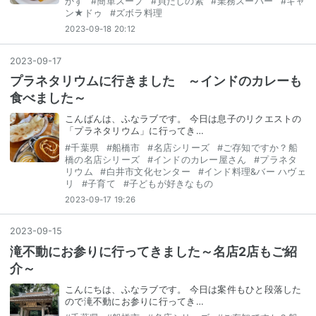
かず
#
簡単スープ
#
貝だしの素
#
業務スーパー
#
キャ
ン★ドゥ
#
ズボラ料理
2023-09-18 20:12
2023
-
09
-
17
プラネタリウムに行きました ～インドのカレーも
食べました～
こんばんは、ふなラブです。 今日は息子のリクエストの
「プラネタリウム」に行ってき…
#
千葉県
#
船橋市
#
名店シリーズ
#
ご存知ですか？船
橋の名店シリーズ
#
インドのカレー屋さん
#
プラネタ
リウム
#
白井市文化センター
#
インド料理&バー ハヴェ
リ
#
子育て
#
子どもが好きなもの
2023-09-17 19:26
2023
-
09
-
15
滝不動にお参りに行ってきました～名店2店もご紹
介～
こんにちは、ふなラブです。 今日は案件もひと段落した
ので滝不動にお参りに行ってき…